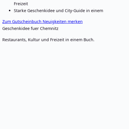
Freizeit
Starke Geschenkidee und City-Guide in einem
Zum Gutscheinbuch
Neuigkeiten merken
Geschenkidee fuer Chemnitz
Restaurants, Kultur und Freizeit in einem Buch.
Was?
2. Tage der Industriekultur Chemnitz
Wann?
2. – 4. September 2011
Wo?
diverse Veranstaltungsorte im ganzen Stadtgebiet
Danach direkt weiter
Chosy wartet auf dich!
Wenn dir der Beitrag gefallen hat, ist das Chosy oft der nächste
logische Schritt.